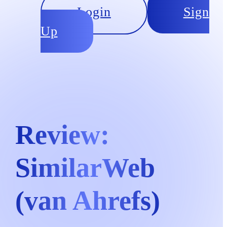
Login
Sign
Up
Review:
SimilarWeb
(van Ahrefs)